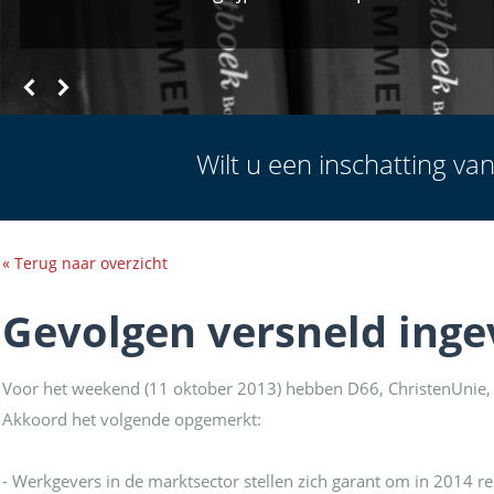
Wilt u een inschatting v
« Terug naar overzicht
Gevolgen versneld inge
Voor het weekend (11 oktober 2013) hebben D66, ChristenUnie, SG
Akkoord het volgende opgemerkt:
- Werkgevers in de marktsector stellen zich garant om in 2014 r