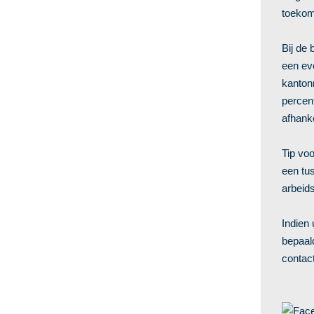
toekom
Bij de
een ev
kanton
percen
afhanke
Tip vo
een tu
arbeid
Indien 
bepaald
contac