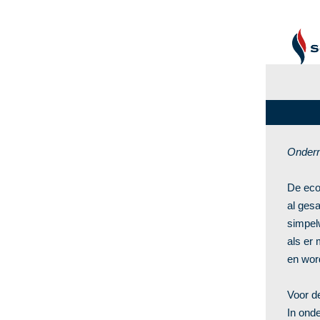
Ondern
De eco
al ges
simpel
als er
en wor
Voor d
In ond