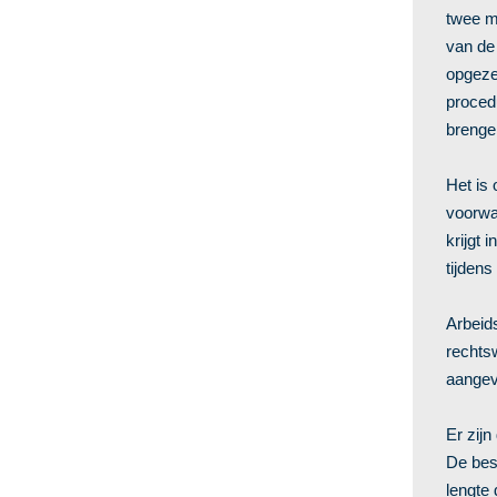
twee m
van de
opgeze
proced
brenge
Het is 
voorwa
krijgt
tijdens
Arbeid
rechts
aangev
Er zij
De best
lengte