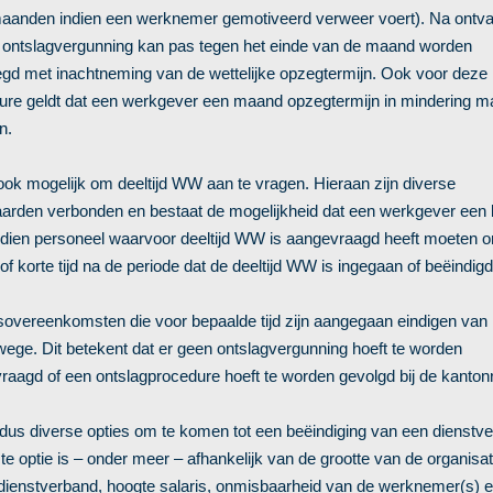
aanden indien een werknemer gemotiveerd verweer voert). Na ontv
 ontslagvergunning kan pas tegen het einde van de maand worden
gd met inachtneming van de wettelijke opzegtermijn. Ook voor deze
ure geldt dat een werkgever een maand opzegtermijn in mindering m
n.
ook mogelijk om deeltijd WW aan te vragen. Hieraan zijn diverse
arden verbonden en bestaat de mogelijkheid dat een werkgever een 
 indien personeel waarvoor deeltijd WW is aangevraagd heeft moeten o
 of korte tijd na de periode dat de deeltijd WW is ingegaan of beëindigd
sovereenkomsten die voor bepaalde tijd zijn aangegaan eindigen van
wege. Dit betekent dat er geen ontslagvergunning hoeft te worden
raagd of een ontslagprocedure hoeft te worden gevolgd bij de kantonr
n dus diverse opties om te komen tot een beëindiging van een dienstv
e optie is – onder meer – afhankelijk van de grootte van de organisat
 dienstverband, hoogte salaris, onmisbaarheid van de werknemer(s) 