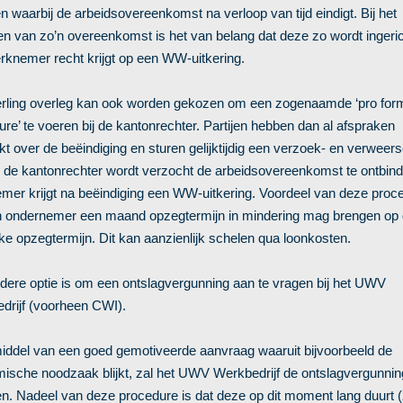
n waarbij de arbeidsovereenkomst na verloop van tijd eindigt. Bij het
en van zo’n overeenkomst is het van belang dat deze zo wordt ingeric
rknemer recht krijgt op een WW-uitkering.
erling overleg kan ook worden gekozen om een zogenaamde ‘pro for
re’ te voeren bij de kantonrechter. Partijen hebben dan al afspraken
 over de beëindiging en sturen gelijktijdig een verzoek- en verweersc
j de kantonrechter wordt verzocht de arbeidsovereenkomst te ontbin
mer krijgt na beëindiging een WW-uitkering. Voordeel van deze proce
n ondernemer een maand opzegtermijn in mindering mag brengen op
jke opzegtermijn. Dit kan aanzienlijk schelen qua loonkosten.
dere optie is om een ontslagvergunning aan te vragen bij het UWV
drijf (voorheen CWI).
iddel van een goed gemotiveerde aanvraag waaruit bijvoorbeeld de
ische noodzaak blijkt, zal het UWV Werkbedrijf de ontslagvergunnin
en. Nadeel van deze procedure is dat deze op dit moment lang duurt (