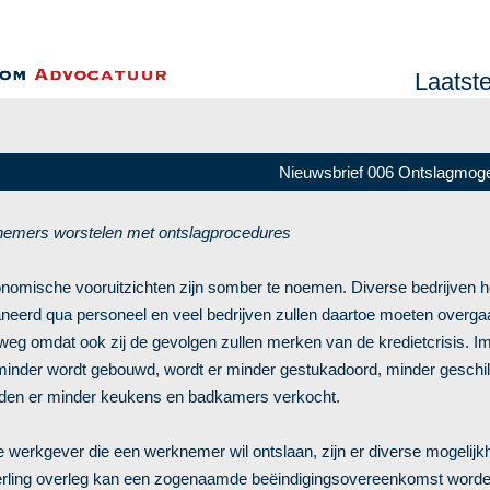
Laatst
Nieuwsbrief 006 Ontslagmoge
emers worstelen met ontslagprocedures
nomische vooruitzichten zijn somber te noemen. Diverse bedrijven 
aneerd qua personeel en veel bedrijven zullen daartoe moeten overga
weg omdat ook zij de gevolgen zullen merken van de kredietcrisis. I
 minder wordt gebouwd, wordt er minder gestukadoord, minder geschi
den er minder keukens en badkamers verkocht.
e werkgever die een werknemer wil ontslaan, zijn er diverse mogelijk
erling overleg kan een zogenaamde beëindigingsovereenkomst word