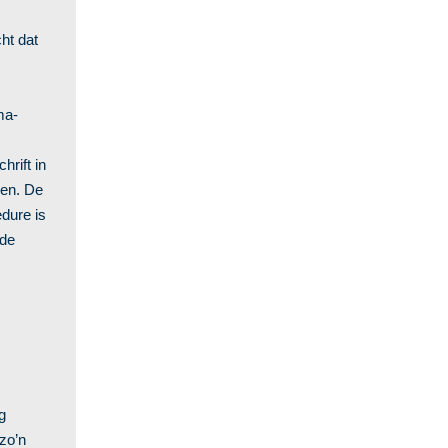
ht dat
ma-
hrift in
den. De
dure is
 de
g
zo’n