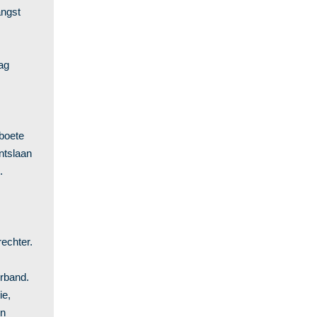
angst
ag
boete
ntslaan
.
echter.
erband.
ie,
en