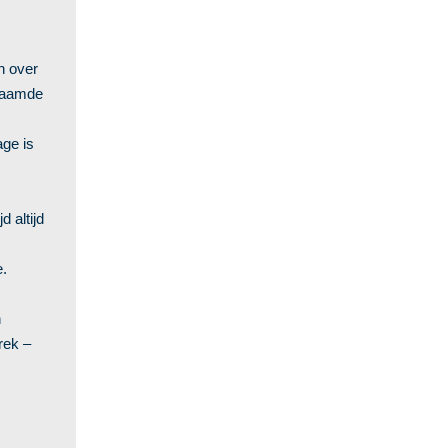
n over
enaamde
age is
 altijd
e.
n
rek –