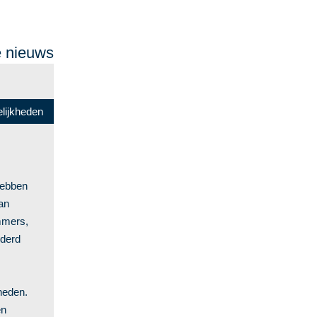
e nieuws
lijkheden
hebben
an
mmers,
lderd
heden.
en