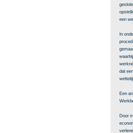
geslote
opstell
een we
In ond
procedu
gemaakt
waarbi
werkne
dat ee
wetteli
Een an
Werkbe
Door m
econom
verlen