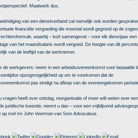
stperspectief. Maatwerk dus.
 beëindiging van een dienstverband zal namelijk ook worden gesproke
entuele financiële vergoeding die meestal wordt gegrond op de zog
rechtersformule, waarbij – kort samengevat – voor elk dienstjaar een
tage van het maandsalaris wordt vergoed. De hoogte van dit percent
lijk van de leeftijd van de werknemer.
or de werkgevers: neem in een arbeidsovereenkomst voor bepaalde tijd
ssentijdse opzegmogelijkheid op om te voorkomen dat de
sovereenkomst pas eindigt na afloop van de overeengekomen period
u vragen heeft over ontslag, reorganisatie of meer wilt weten over ee
e juridische kwestie, neemt u dan – voor een vrijblijvend adviesgesp
t op met mr John Veerman van Som Advocatuur.